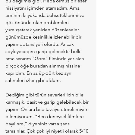
bu değilmiş gibi. Heba olmuş bir eser 
hissiyatını içimden atamadım. Ama 
eminim ki yukarıda bahsettiklerimi ve 
göz önünde olan problemleri 
yumuşatarak yeniden düzenleseler 
günümüzde kesinlikle izlenebilir bir 
yapım potansiyeli olurdu. Ancak 
söyleyeceğim garip gelecektir belki 
ama sanırım “Gora” filminde yer alan 
birçok öğe buradan alınmış hissine 
kapıldım. En az üç-dört kez aynı 
sahneleri izler gibi oldum.
Dediğim gibi türün severleri için bile 
karmaşık, basit ve garip gelebilecek bir 
yapım. Onlara bile tavsiye etmeli miyim 
bilemiyorum. “Ben deneysel filmlere 
bayılırım,” diyeniniz varsa şans 
tanısınlar. Çok çok iyi niyetli olarak 5/10 