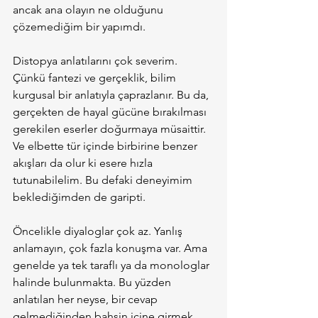
ancak ana olayın ne olduğunu 
çözemediğim bir yapımdı.
Distopya anlatılarını çok severim. 
Çünkü fantezi ve gerçeklik, bilim 
kurgusal bir anlatıyla çaprazlanır. Bu da, 
gerçekten de hayal gücüne bırakılması 
gerekilen eserler doğurmaya müsaittir. 
Ve elbette tür içinde birbirine benzer 
akışları da olur ki esere hızla 
tutunabilelim. Bu defaki deneyimim 
beklediğimden de garipti.
Öncelikle diyaloglar çok az. Yanlış 
anlamayın, çok fazla konuşma var. Ama 
genelde ya tek taraflı ya da monologlar 
halinde bulunmakta. Bu yüzden 
anlatılan her neyse, bir cevap 
gelmediğinden bahsin içine girmek 