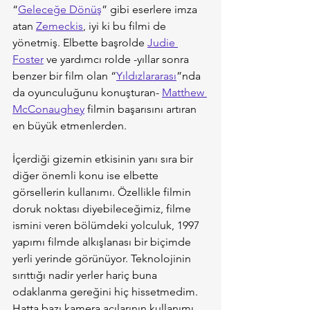
“
Geleceğe Dönüş
” gibi eserlere imza 
atan 
Zemeckis
, iyi ki bu filmi de 
yönetmiş. Elbette başrolde 
Judie 
Foster
 ve yardımcı rolde -yıllar sonra 
benzer bir film olan “
Yıldızlararası
”nda 
da oyunculuğunu konuşturan- 
Matthew 
McConaughey
 filmin başarısını artıran 
en büyük etmenlerden.
İçerdiği gizemin etkisinin yanı sıra bir 
diğer önemli konu ise elbette 
görsellerin kullanımı. Özellikle filmin 
doruk noktası diyebileceğimiz, filme 
ismini veren bölümdeki yolculuk, 1997 
yapımı filmde alkışlanası bir biçimde 
yerli yerinde görünüyor. Teknolojinin 
sırıttığı nadir yerler hariç buna 
odaklanma gereğini hiç hissetmedim. 
Hatta bazı kamera açılarının kullanımı 