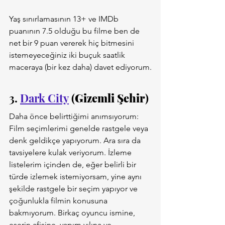
Yaş sınırlamasının 13+ ve IMDb 
puanının 7.5 olduğu bu filme ben de 
net bir 9 puan vererek hiç bitmesini 
istemeyeceğiniz iki buçuk saatlik 
maceraya (bir kez daha) davet ediyorum.
3. 
Dark City
 (
Gizemli Şehir
)
Daha önce belirttiğimi anımsıyorum: 
Film seçimlerimi genelde rastgele veya 
denk geldikçe yapıyorum. Ara sıra da 
tavsiyelere kulak veriyorum. İzleme 
listelerim içinden de, eğer belirli bir 
türde izlemek istemiyorsam, yine aynı 
şekilde rastgele bir seçim yapıyor ve 
çoğunlukla filmin konusuna 
bakmıyorum. Birkaç oyuncu ismine, 
eserin afişine, yapım yılına ve 