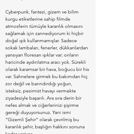
Cyberpunk, fantezi, gizem ve bilim 
kurgu etiketlerine sahip filmde 
atmosferin tümüyle karanlık olmasını 
sağlamak için zannediyorum ki hiçbir 
doğal ışık kullanmamışlar. Sadece 
sokak lambaları, fenerler, dükkanlardan 
yansıyan floresan ışıklar var; onların 
haricinde aydınlatma aracı yok. Sürekli 
olarak karamsar bir hava, boğucu bir his 
var. Sahnelere girmek bu bakımdan hiç 
zor değil ve barındırdığı yoğun, 
isteksiz, pesimist havayı vermekte 
ziyadesiyle başarılı. Ara sıra derin bir 
nefes almak ve ciğerlerinizi şişirme 
gereği duyuyorsunuz. Yani ismi 
“Gizemli Şehir” olarak çevrilmiş bu 
karanlık şehir, başlığın hakkını sonuna 
kadar veriyor.