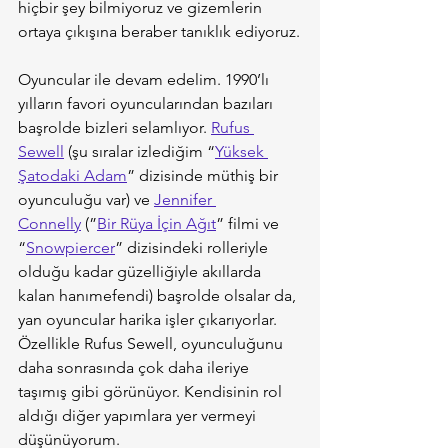
hiçbir şey bilmiyoruz ve gizemlerin 
ortaya çıkışına beraber tanıklık ediyoruz.
Oyuncular ile devam edelim. 1990’lı 
yılların favori oyuncularından bazıları 
başrolde bizleri selamlıyor. 
Rufus 
Sewell
 (şu sıralar izlediğim “
Yüksek 
Şatodaki Adam
” dizisinde müthiş bir 
oyunculuğu var) ve 
Jennifer 
Connelly
 (”
Bir Rüya İçin Ağıt
” filmi ve 
“
Snowpiercer
” dizisindeki rolleriyle 
olduğu kadar güzelliğiyle akıllarda 
kalan hanımefendi) başrolde olsalar da, 
yan oyuncular harika işler çıkarıyorlar. 
Özellikle Rufus Sewell, oyunculuğunu 
daha sonrasında çok daha ileriye 
taşımış gibi görünüyor. Kendisinin rol 
aldığı diğer yapımlara yer vermeyi 
düşünüyorum.