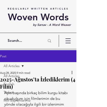
REGULARLY WRITTEN ARTICLES
Woven Words
by Sarnav - A Word Weaver
Post
All Articles
Aug 28, 2025
9 min read
All Articles
2025-Ağustos’ta İzlediklerim (4
English
Film)
Türkçe
Ayın başında birkaç bilim kurgu kitabı 
okuduğum için filmlerimin de bu 
Milli Bayramlarımız
yönde olacağıyla ilgili bir izlenimim 