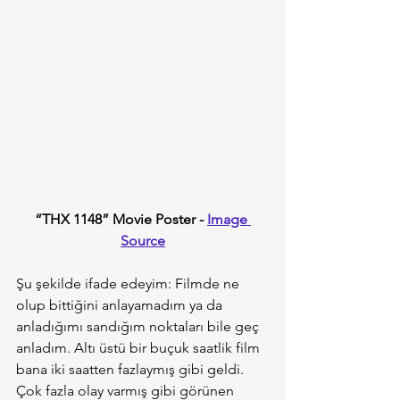
“THX 1148” Movie Poster - 
Image 
Source
Şu şekilde ifade edeyim: Filmde ne 
olup bittiğini anlayamadım ya da 
anladığımı sandığım noktaları bile geç 
anladım. Altı üstü bir buçuk saatlik film 
bana iki saatten fazlaymış gibi geldi. 
Çok fazla olay varmış gibi görünen 