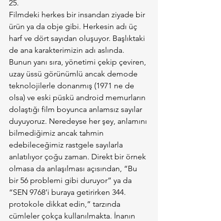
Filmdeki herkes bir insandan ziyade bir 
ürün ya da obje gibi. Herkesin adı üç 
harf ve dört sayıdan oluşuyor. Başlıktaki 
de ana karakterimizin adı aslında. 
Bunun yanı sıra, yönetimi çekip çeviren, 
uzay üssü görünümlü ancak demode 
teknolojilerle donanmış (1971 ne de 
olsa) ve eski püskü android memurların 
dolaştığı film boyunca anlamsız sayılar 
duyuyoruz. Neredeyse her şey, anlamını 
bilmediğimiz ancak tahmin 
edebileceğimiz rastgele sayılarla 
anlatılıyor çoğu zaman. Direkt bir örnek 
olmasa da anlaşılması açısından, “Bu 
bir 56 problemi gibi duruyor” ya da 
“SEN 9768’i buraya getirirken 344. 
protokole dikkat edin,” tarzında 
cümleler çokça kullanılmakta. İnanın 