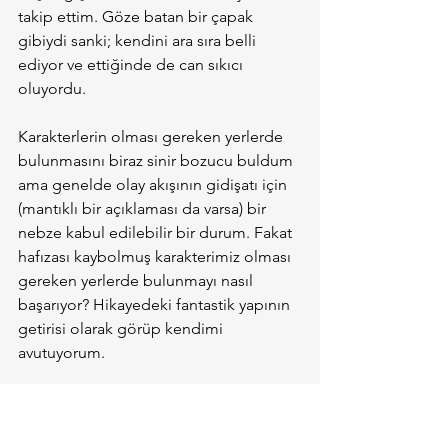
takip ettim. Göze batan bir çapak 
gibiydi sanki; kendini ara sıra belli 
ediyor ve ettiğinde de can sıkıcı 
oluyordu.
Karakterlerin olması gereken yerlerde 
bulunmasını biraz sinir bozucu buldum 
ama genelde olay akışının gidişatı için 
(mantıklı bir açıklaması da varsa) bir 
nebze kabul edilebilir bir durum. Fakat 
hafızası kaybolmuş karakterimiz olması 
gereken yerlerde bulunmayı nasıl 
başarıyor? Hikayedeki fantastik yapının 
getirisi olarak görüp kendimi 
avutuyorum.
Benimle mi alakalı bilemiyorum ama 
vermesi gereken gergin havayı 