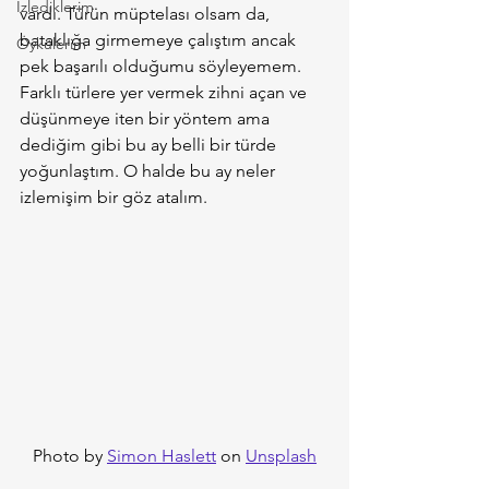
İzlediklerim
vardı. Türün müptelası olsam da, 
bataklığa girmemeye çalıştım ancak 
Öykülerim
pek başarılı olduğumu söyleyemem. 
Farklı türlere yer vermek zihni açan ve 
düşünmeye iten bir yöntem ama 
dediğim gibi bu ay belli bir türde 
yoğunlaştım. O halde bu ay neler 
izlemişim bir göz atalım.
Photo by 
Simon Haslett
 on 
Unsplash