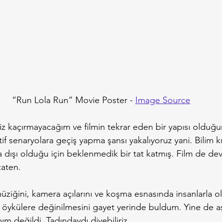
“Run Lola Run” Movie Poster - 
Image Source
riz kaçırmayacağım ve filmin tekrar eden bir yapısı olduğ
if senaryolara geçiş yapma şansı yakalıyoruz yani. Bilim 
ra dışı olduğu için beklenmedik bir tat katmış. Film de 
zaten.
k müziğini, kamera açılarını ve koşma esnasında insanlarla o
an öykülere değinilmesini gayet yerinde buldum. Yine de a
ım değildi. Tadındaydı diyebiliriz.