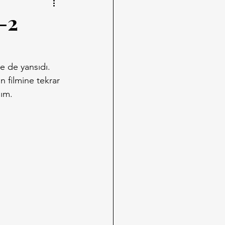
-2
e de yansıdı. 
 filmine tekrar 
dım.