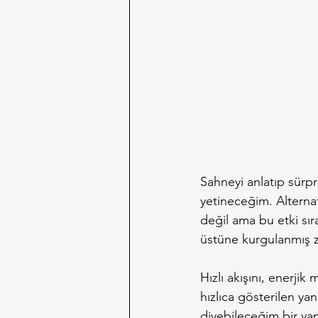
Sahneyi anlatıp sürp
yetineceğim. Alternat
değil ama bu etki sı
üstüne kurgulanmış 
Hızlı akışını, enerji
hızlıca gösterilen y
diyebileceğim bir yap