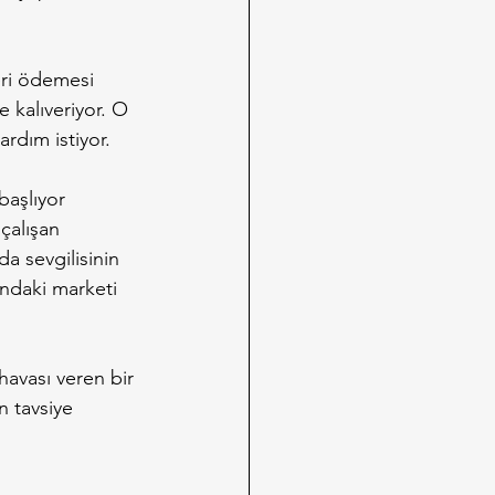
eri ödemesi 
 kalıveriyor. O 
rdım istiyor.
başlıyor 
çalışan 
a sevgilisinin 
ındaki marketi 
havası veren bir 
n tavsiye 