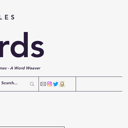
LES
rds
rnav - A Word Weaver