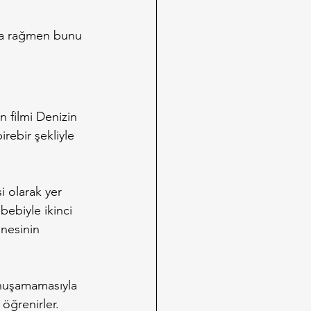
ına rağmen bunu 
n filmi Denizin 
rebir şekliyle 
i olarak yer 
bebiyle ikinci 
nnesinin 
onuşamamasıyla 
 öğrenirler. 