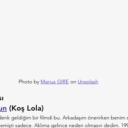
Photo by 
Marius GIRE
 on 
Unsplash
ı
un
 (Koş Lola)
denk geldiğim bir filmdi bu. Arkadaşım önerirken benim 
emişti sadece. Aklıma gelince neden olmasın dedim. 199