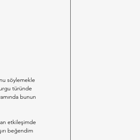
unu söylemekle 
kurgu türünde 
devamında bunun 
lan etkileşimde 
şırı beğendim 