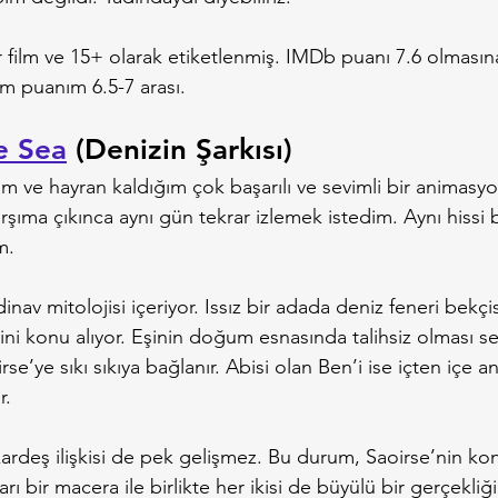
bir film ve 15+ olarak etiketlenmiş. IMDb puanı 7.6 olmas
m puanım 6.5-7 arası.
e Sea
 (Denizin Şarkısı)
im ve hayran kaldığım çok başarılı ve sevimli bir animasyo
rşıma çıkınca aynı gün tekrar izlemek istedim. Aynı hissi bi
m.
nav mitolojisi içeriyor. Issız bir adada deniz feneri bekçis
sini konu alıyor. Eşinin doğum esnasında talihsiz olması se
se’ye sıkı sıkıya bağlanır. Abisi olan Ben’i ise içten içe a
r.
ardeş ilişkisi de pek gelişmez. Bu durum, Saoirse’nin k
arı bir macera ile birlikte her ikisi de büyülü bir gerçekliği