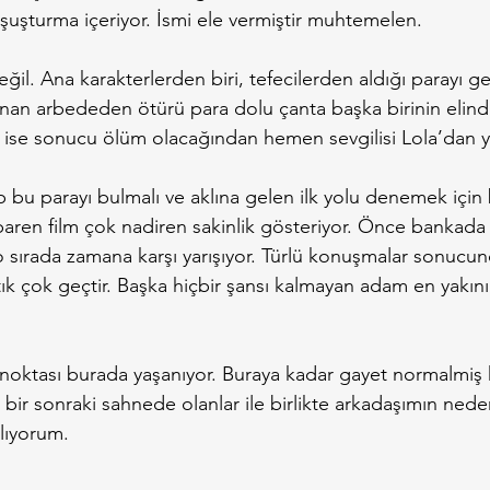
şuşturma içeriyor. İsmi ele vermiştir muhtemelen.
ğil. Ana karakterlerden biri, tefecilerden aldığı parayı g
nan arbededen ötürü para dolu çanta başka birinin elinde
ise sonucu ölüm olacağından hemen sevgilisi Lola’dan ya
 bu parayı bulmalı ve aklına gelen ilk yolu denemek için 
aren film çok nadiren sakinlik gösteriyor. Önce bankada 
 sırada zamana karşı yarışıyor. Türlü konuşmalar sonucund
ık çok geçtir. Başka hiçbir şansı kalmayan adam en yakın
 noktası burada yaşanıyor. Buraya kadar gayet normalmiş 
bir sonraki sahnede olanlar ile birlikte arkadaşımın nede
lıyorum.