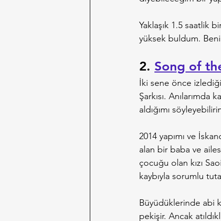
Yaklaşık 1.5 saatlik 
yüksek buldum. Beni
2. 
Song of th
İki sene önce izlediğ
Şarkısı. Anılarımda ka
aldığımı söyleyebiliri
2014 yapımı ve İskandi
alan bir baba ve aile
çocuğu olan kızı Saoir
kaybıyla sorumlu tuta
Büyüdüklerinde abi k
pekişir. Ancak atıldıkl