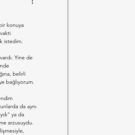
bir konuya 
vakti 
k istedim.
rdı. Yine de 
inde 
ına, belirli 
eye bağlıyorum.
kendim 
yunlarda da aynı 
ydı" ya da 
me arzusuydu. 
işmesiyle, 