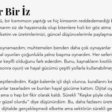
 Bir İz
 bir kısmımızın yaptığı ve hiç kimsenin reddedemediği 
marım siz de hayatınızda olup bitenlere hızlı bir göz atma 
tüketim ve üretimlerimizi, güncel düşüncelerimle paylaşma
oynamazdım; muhtemelen benden daha çok oynayanlar va
tal oyunları çoğunlukla yalnız başıma oynardım. Her sefer
 keyifli olduğunu fark ederdim. Bunu, kaynakların kısıtlılığ
 sonra oyun) ve hayal gücümü çeşitli yollarla kullanabilm
şitlendirdim. Kağıt-kalemle içli dışlı olunca, kurallarını 
unlar tasarladım ve bunları hayal gücüme kattım. Dijital o
ma o hep bir fikir olarak kaldı. Sürekli "Keşke şöyle olsa
güzel olurdu" diye düşünürdüm. Bu, daha fazlasını üret
e dijitalde gerçekleşmedi elbette ama sektörün sürekli gel