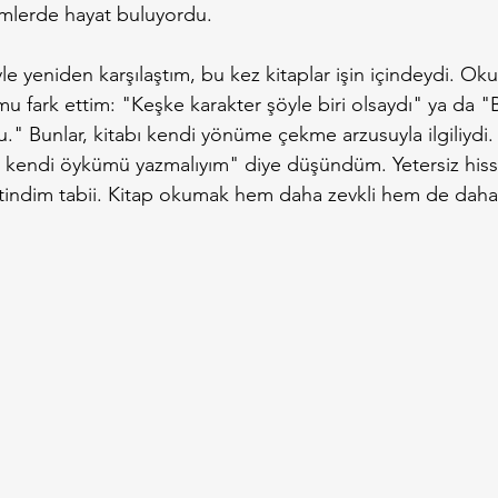
içimlerde hayat buluyordu.
yle yeniden karşılaştım, bu kez kitaplar işin içindeydi. O
 fark ettim: "Keşke karakter şöyle biri olsaydı" ya da "
u." Bunlar, kitabı kendi yönüme çekme arzusuyla ilgiliydi.
, kendi öykümü yazmalıyım" diye düşündüm. Yetersiz hisse
tindim tabii. Kitap okumak hem daha zevkli hem de daha