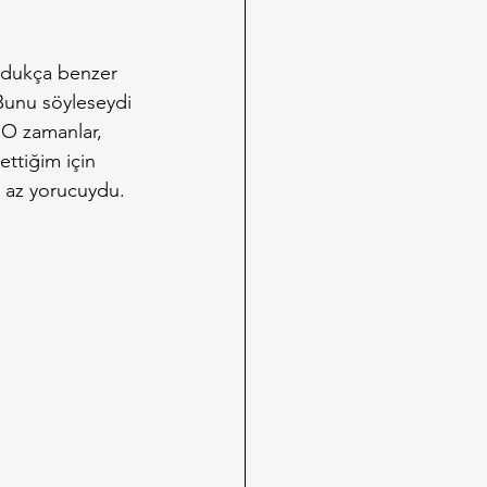
kudukça benzer 
Bunu söyleseydi 
 O zamanlar, 
ttiğim için 
 az yorucuydu.