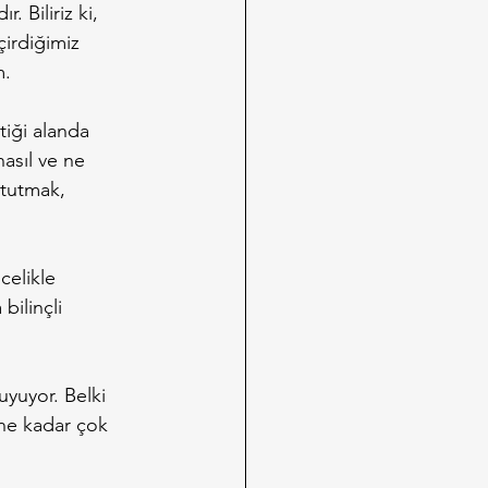
 Biliriz ki, 
irdiğimiz 
m.
tiği alanda 
asıl ve ne 
 tutmak, 
elikle 
bilinçli 
uyuyor. Belki 
 ne kadar çok 