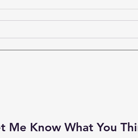
Mevsimlerin Ağırlığı
Kısa
İçin
et Me Know What You Thi