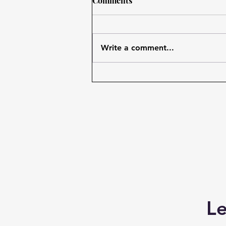
Comments
Write a comment...
Gelecek Geçmişe Dönerken
L