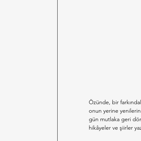
Özünde, bir farkındal
onun yerine yenileri
gün mutlaka geri dö
hikâyeler ve şiirler y