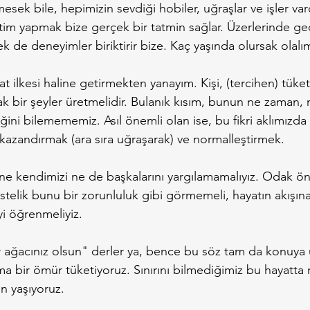
k bile, hepimizin sevdiği hobiler, uğraşlar ve işler vardır.
tim yapmak bize gerçek bir tatmin sağlar. Üzerlerinde geç
k de deneyimler biriktirir bize. Kaç yaşında olursak olalı
t ilkesi haline getirmekten yanayım. Kişi, (tercihen) tüket
k bir şeyler üretmelidir. Bulanık kısım, bunun ne zaman, n
ni bilemememiz. Asıl önemli olan ise, bu fikri aklımızda
kazandırmak (ara sıra uğraşarak) ve normalleştirmek.
 kendimizi ne de başkalarını yargılamamalıyız. Odak önc
telik bunu bir zorunluluk gibi görmemeli, hayatın akışına 
i öğrenmeliyiz.
ir ağacınız olsun" derler ya, bence bu söz tam da konuya 
a bir ömür tüketiyoruz. Sınırını bilmediğimiz bu hayatta
n yaşıyoruz.