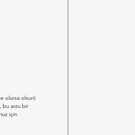
ne olursa olsun) 
 bu arzu bir 
uz için 