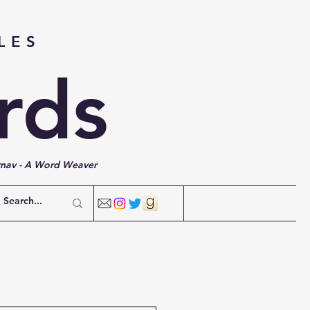
LES
rds
rnav - A Word Weaver