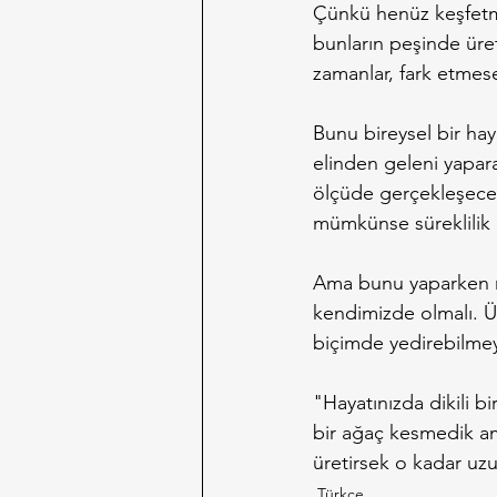
Çünkü henüz keşfetmese
bunların peşinde üre
zamanlar, fark etmese
Bunu bireysel bir haya
elinden geleni yapara
ölçüde gerçekleşeceği
mümkünse süreklilik 
Ama bunu yaparken ne
kendimizde olmalı. Üs
biçimde yedirebilmey
"Hayatınızda dikili b
bir ağaç kesmedik am
üretirsek o kadar uzu
Türkçe