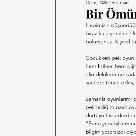
Oct 6, 2025
2 min read
Bir Ömür
Hepimizin düşündüğü,
biraz kafa yoralım. U
bulursunuz. Kişisel 
Çocukken pek oyun 
hem fiziksel hem diji
elimdekilerin ne kadar
saatlere (önce ödev,
Zamanla oyunlarımı çe
belirlediğim basit oy
dürtüyü hissederdim a
"Bunu yapabilsem ne 
Bilgim yetersizdi diy