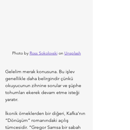
Photo by 
Ross Sokolovski
 on 
Unsplash
Gelelim merak konusuna. Bu işlev 
genellikle daha belirgindir çünkü 
okuyucunun zihnine sorular ve şüphe 
tohumları ekerek devam etme isteği 
yaratır.
İkonik örneklerden bir diğeri, Kafka’nın 
“Dönüşüm” romanındaki açılış 
tümcesidir. “Gregor Samsa bir sabah 