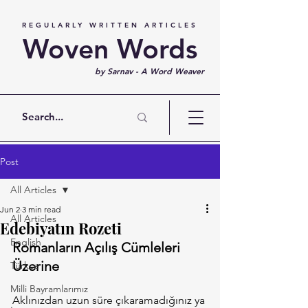
REGULARLY WRITTEN ARTICLES
Woven Words
by Sarnav - A Word Weaver
Post
All Articles
Jun 2
3 min read
All Articles
Edebiyatın Rozeti
English
Romanların Açılış Cümleleri 
Üzerine
Türkçe
Milli Bayramlarımız
Aklınızdan uzun süre çıkaramadığınız ya 