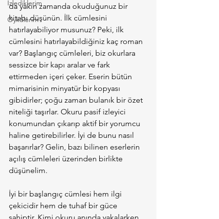
İzlediklerim
da yakın zamanda okuduğunuz bir 
kitabı düşünün. İlk cümlesini 
Öykülerim
hatırlayabiliyor musunuz? Peki, ilk 
cümlesini hatırlayabildiğiniz kaç roman 
var? Başlangıç cümleleri, biz okurlara 
sessizce bir kapı aralar ve fark 
ettirmeden içeri çeker. Eserin bütün 
mimarisinin minyatür bir kopyası 
gibidirler; çoğu zaman bulanık bir özet 
niteliği taşırlar. Okuru pasif izleyici 
konumundan çıkarıp aktif bir yorumcu 
haline getirebilirler. İyi de bunu nasıl 
başarırlar? Gelin, bazı bilinen eserlerin 
açılış cümleleri üzerinden birlikte 
düşünelim.
İyi bir başlangıç cümlesi hem ilgi 
çekicidir hem de tuhaf bir güce 
sahiptir. Kimi okuru anında yakalarken 