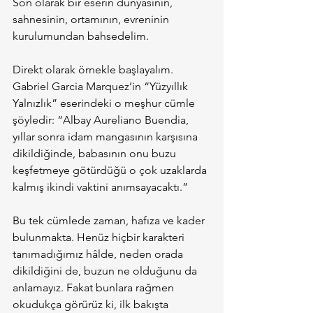
Son olarak bir eserin dünyasının, 
sahnesinin, ortamının, evreninin 
kurulumundan bahsedelim.
Direkt olarak örnekle başlayalım. 
Gabriel Garcia Marquez’in “Yüzyıllık 
Yalnızlık” eserindeki o meşhur cümle 
şöyledir: “Albay Aureliano Buendia, 
yıllar sonra idam mangasının karşısına 
dikildiğinde, babasının onu buzu 
keşfetmeye götürdüğü o çok uzaklarda 
kalmış ikindi vaktini anımsayacaktı.”
Bu tek cümlede zaman, hafıza ve kader 
bulunmakta. Henüz hiçbir karakteri 
tanımadığımız hâlde, neden orada 
dikildiğini de, buzun ne olduğunu da 
anlamayız. Fakat bunlara rağmen 
okudukça görürüz ki, ilk bakışta 