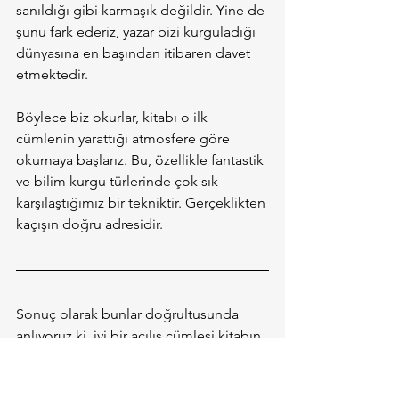
sanıldığı gibi karmaşık değildir. Yine de 
şunu fark ederiz, yazar bizi kurguladığı 
dünyasına en başından itibaren davet 
etmektedir.
Böylece biz okurlar, kitabı o ilk 
cümlenin yarattığı atmosfere göre 
okumaya başlarız. Bu, özellikle fantastik 
ve bilim kurgu türlerinde çok sık 
karşılaştığımız bir tekniktir. Gerçeklikten 
kaçışın doğru adresidir.
Sonuç olarak bunlar doğrultusunda 
anlıyoruz ki, iyi bir açılış cümlesi kitabın 
ruhunu gösterebilir, tek cümlelik 
özetini okuyormuş hissi uyandırabilir 