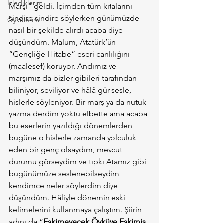
İzlediklerim
Marşı” geldi. İçimden tüm kıtalarını 
sindire sindire söylerken günümüzde 
Öykülerim
nasıl bir şekilde alırdı acaba diye 
düşündüm. Malum, Atatürk’ün 
“Gençliğe Hitabe” eseri canlılığını 
(maalesef) koruyor. Andımız ve 
marşımız da bizler gibileri tarafından 
biliniyor, seviliyor ve hâlâ gür sesle, 
hislerle söyleniyor. Bir marş ya da nutuk 
yazma derdim yoktu elbette ama acaba 
bu eserlerin yazıldığı dönemlerden 
bugüne o hislerle zamanda yolculuk 
eden bir genç olsaydım, mevcut 
durumu görseydim ve tıpkı Atamız gibi 
bugünümüze seslenebilseydim 
kendimce neler söylerdim diye 
düşündüm. Hâliyle dönemin eski 
kelimelerini kullanmaya çalıştım. Şiirin 
adını da “
Eskimeyecek Öyküye Eskimiş 