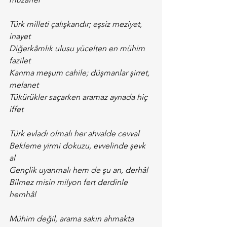
Türk milleti çalışkandır; eşsiz meziyet, 
inayet
Diğerkâmlık ulusu yücelten en mühim 
fazilet
Kanma meşum cahile; düşmanlar şirret, 
melanet
Tükürükler saçarken aramaz aynada hiç 
iffet
Türk evladı olmalı her ahvalde cevval
Bekleme yirmi dokuzu, evvelinde şevk 
al
Gençlik uyanmalı hem de şu an, derhâl
Bilmez misin milyon fert derdinle 
hemhâl
Mühim değil, arama sakın ahmakta 