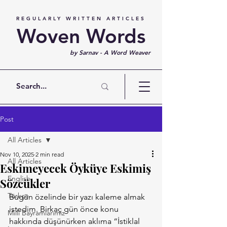
REGULARLY WRITTEN ARTICLES
Woven Words
by Sarnav - A Word Weaver
Post
All Articles
Nov 10, 2025
2 min read
All Articles
Eskimeyecek Öyküye Eskimiş
English
Sözcükler
Türkçe
Bugün özelinde bir yazı kaleme almak 
istedim. Birkaç gün önce konu 
Milli Bayramlarımız
hakkında düşünürken aklıma “İstiklal 