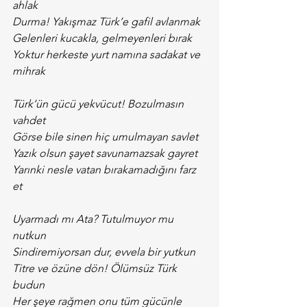
ahlak
Durma! Yakışmaz Türk’e gafil avlanmak
Gelenleri kucakla, gelmeyenleri bırak
Yoktur herkeste yurt namına sadakat ve 
mihrak
Türk’ün gücü yekvücut! Bozulmasın 
vahdet
Görse bile sinen hiç umulmayan savlet
Yazık olsun şayet savunamazsak gayret
Yarınki nesle vatan bırakamadığını farz 
et
Uyarmadı mı Ata? Tutulmuyor mu 
nutkun
Sindiremiyorsan dur, evvela bir yutkun
Titre ve özüne dön! Ölümsüz Türk 
budun
Her şeye rağmen onu tüm gücünle 