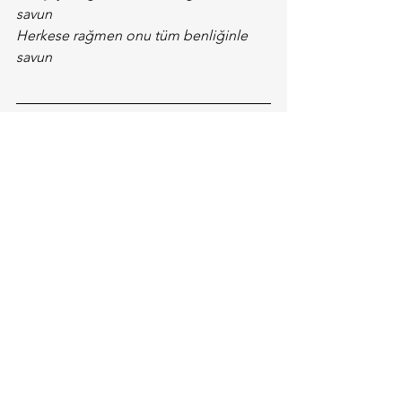
savun
Herkese rağmen onu tüm benliğinle 
savun
Gönlümüzdeki asi ruhu diri tutmamız, 
çevremizdeki çürükleri temizlememiz 
ve Türklük bilincimizi, ilkemizi yeniden 
baş tacı etmemiz ümidiyle.
Milli Bayramlarımız
See All
Recent Posts