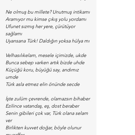
Ne olmuş bu millete? Unutmuş intikamı
Aramıyor mu kimse çıkış yolu yordamı
Ufunet sızmış her yere, çürütüyor 
sağlamı
Uyansana Türk! Daldığın yoksa hülya mı
Velhasılıkelam, mesele içimizde, ukde
Bunca sebep varken artık bizde uhde
Küçüğü koru, büyüğü say, andımız 
umde
Türk asla etmez elin önünde secde
İşte zulüm çevrende, olamazsın bihaber
Ezilince vatandaş, eş, dost beraber
Senin gibileri çok var, Türk olana selam 
ver
Birlikten kuvvet doğar, böyle olunur 
muzaffer