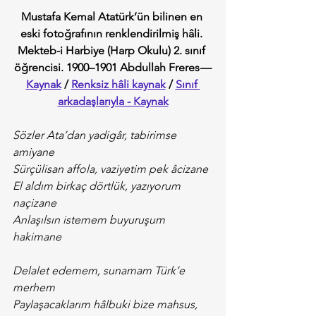
Mustafa Kemal Atatürk’ün bilinen en 
eski fotoğrafının renklendirilmiş hâli. 
Mekteb-i Harbiye (Harp Okulu) 2. sınıf 
öğrencisi.
1900–1901 Abdullah Freres — 
Kaynak
 / 
Renksiz hâli kaynak
 / 
Sınıf 
arkadaşlarıyla - Kaynak
Sözler Ata’dan yadigâr, tabirimse 
amiyane
Sürçülisan affola, vaziyetim pek âcizane
El aldım birkaç dörtlük, yazıyorum 
naçizane
Anlaşılsın istemem buyuruşum 
hakimane
Delalet edemem, sunamam Türk’e 
merhem
Paylaşacaklarım hâlbuki bize mahsus, 