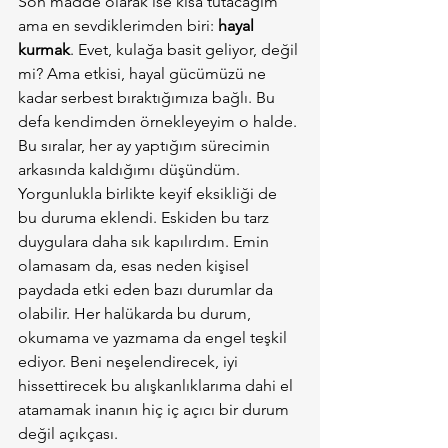
Son madde olarak ise kısa tutacağım 
ama en sevdiklerimden biri: 
hayal 
kurmak
. Evet, kulağa basit geliyor, değil 
mi? Ama etkisi, hayal gücümüzü ne 
kadar serbest bıraktığımıza bağlı. Bu 
defa kendimden örnekleyeyim o halde. 
Bu sıralar, her ay yaptığım sürecimin 
arkasında kaldığımı düşündüm. 
Yorgunlukla birlikte keyif eksikliği de 
bu duruma eklendi. Eskiden bu tarz 
duygulara daha sık kapılırdım. Emin 
olamasam da, esas neden kişisel 
paydada etki eden bazı durumlar da 
olabilir. Her halükarda bu durum, 
okumama ve yazmama da engel teşkil 
ediyor. Beni neşelendirecek, iyi 
hissettirecek bu alışkanlıklarıma dahi el 
atamamak inanın hiç iç açıcı bir durum 
değil açıkçası.