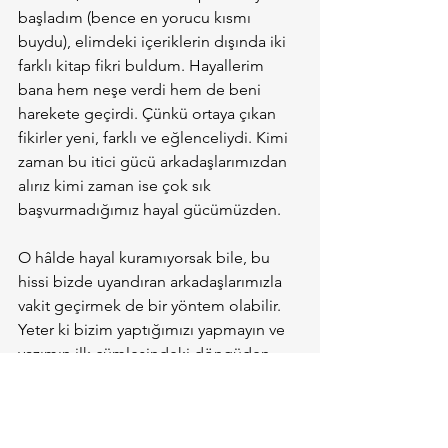
başladım (bence en yorucu kısmı 
buydu), elimdeki içeriklerin dışında iki 
farklı kitap fikri buldum. Hayallerim 
bana hem neşe verdi hem de beni 
harekete geçirdi. Çünkü ortaya çıkan 
fikirler yeni, farklı ve eğlenceliydi. Kimi 
zaman bu itici gücü arkadaşlarımızdan 
alırız kimi zaman ise çok sık 
başvurmadığımız hayal gücümüzden.
O hâlde hayal kuramıyorsak bile, bu 
hissi bizde uyandıran arkadaşlarımızla 
vakit geçirmek de bir yöntem olabilir. 
Yeter ki bizim yaptığımızı yapmayın ve 
yazımın ilk cümlesindeki döngüden 
kopmaya bakın.
Türkçe