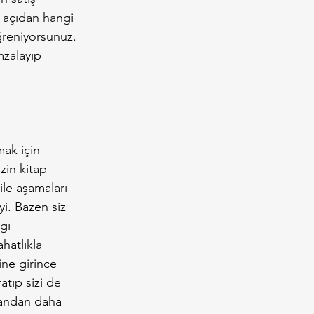
i açıdan hangi 
ğreniyorsunuz. 
mzalayıp 
mak için 
zin kitap 
 ile aşamaları 
yi. Bazen siz 
gı 
hatlıkla 
ine girince 
atıp sizi de 
ılandan daha 