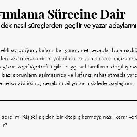
yımlama Sürecine Dair
ek nasıl süreçlerden geçilir ve yazar adaylarını
ürekli sorduğum, kafamı karıştıran, net cevaplar bulamadı
den size merak edilen yolculuğu kısaca anlatıp naçizane
y/zor, keyifli/çetrefilli gibi duygusal taraflarını değil işle
azı sorunların aşılmasında ve kafanızı rahatlatmada yardı
ette sorabilirsiniz, cevabını biliyorsam sizlerle paylaşırım.
ralım: Kişisel açıdan bir kitap çıkarmaya nasıl karar veril
lir?