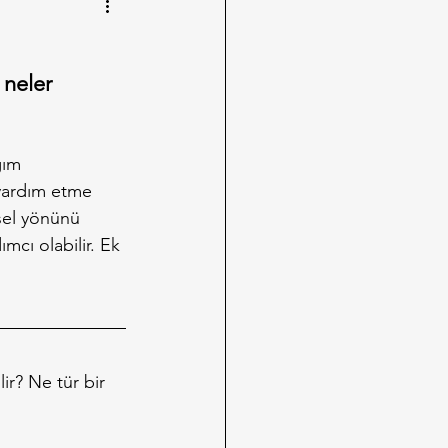
 neler 
ğım 
 yardım etme 
vsel yönünü 
mcı olabilir. Ek 
ir? Ne tür bir 