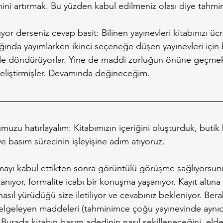
mini artırmak. Bu yüzden kabul edilmeniz olası diye tahm
or derseniz cevap basit: Bilinen yayınevleri kitabınızı ücr
ığında yayımlarken ikinci seçeneğe düşen yayınevleri için 
ilde döndürüyorlar. Yine de maddi zorluğun önüne geçmek
 geliştirmişler. Devamında değineceğim.
zu hatırlayalım: Kitabımızın içeriğini oluşturduk, butik 
ve basım sürecinin işleyişine adım atıyoruz.
şmayı kabul ettikten sonra görüntülü görüşme sağlıyorsunu
 tanıyor, formalite icabı bir konuşma yaşanıyor. Kayıt altına
asıl yürüdüğü size iletiliyor ve cevabınız bekleniyor. Bera
belgeleyen maddeleri (tahminimce çoğu yayınevinde aynıdı
. Burada kitabın basım adedinin nasıl şekilleneceğini, elde