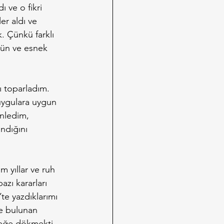
 ve o fikri 
er aldı ve 
k. Çünkü farklı 
gün ve esnek 
ı toparladım. 
duygulara uygun 
enledim, 
ndığını 
 yıllar ve ruh 
zı kararları 
’te yazdıklarımı 
e bulunan 
çeğe dökmekti.