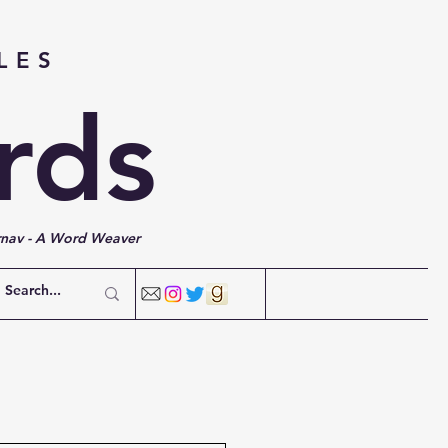
LES
rds
rnav - A Word Weaver