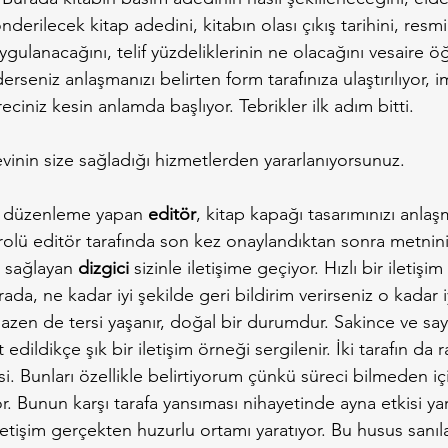
derilecek kitap adedini, kitabın olası çıkış tarihini, resm
gulanacağını, telif yüzdeliklerinin ne olacağını vesaire ö
seniz anlaşmanızı belirten form tarafınıza ulaştırılıyor, i
ciniz kesin anlamda başlıyor. Tebrikler ilk adım bitti.
inin size sağladığı hizmetlerden yararlanıyorsunuz.
e düzenleme yapan 
editör
, kitap kapağı tasarımınızı anlaş
trolü editör tarafında son kez onaylandıktan sonra metnini
 sağlayan 
dizgici
 sizinle iletişime geçiyor. Hızlı bir iletişim
da, ne kadar iyi şekilde geri bildirim verirseniz o kadar i
bazen de tersi yaşanır, doğal bir durumdur. Sakince ve say
dildikçe şık bir iletişim örneği sergilenir. İki tarafın da ra
si. Bunları özellikle belirtiyorum çünkü süreci bilmeden iç
r. Bunun karşı tarafa yansıması nihayetinde ayna etkisi yar
r iletişim gerçekten huzurlu ortamı yaratıyor. Bu husus san