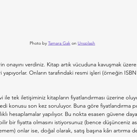
Photo by 
Tamara Gak
 on 
Unsplash
in onayını verdiniz. Kitap artık vücuduna kavuşmak üzer
i yapıyorlar. Onların tarafındaki resmi işleri (örneğin ISBN
ile tek iletişiminiz kitapların fiyatlandırması üzerine oluy
dedi konusu son kez soruluyor. Buna göre fiyatlandırma pol
şılıklı hesaplamalar yapılıyor. Bu nokta esasen güvene daya
abilir bir fiyatta olmasını istiyorsunuz (bence düşünceniz a
emem) onlar ise, doğal olarak, satış başına kârı artırma de