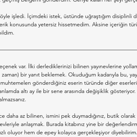
yle işledi. İçimdeki istek, üstünde uğraştığım disiplinli 
içerik konusunda yetersiz hissetmedim. Aksine içeriğin tü
ildim.
çenek var. İlki derlediklerinizi bilinen yayınevlerine yolla
ne zaman) bir yanıt beklemek. Okuduğum kadarıyla bu, yay
 muhtemelen gönderdiğiniz eserin türünde diğer eserler
 anlamda altı ay ile bir sene arasında değişiklik gösteriyor.
almazsanız.
 daha az bilinen, ismini pek duymadığınız, butik olarak 
evleriyle anlaşmak. Burada kitabınız yine bir değerlendi
lı oluyor hem de epey kolayca gerçekleşiyor diyebilirim. 