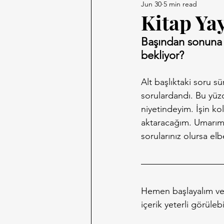
Jun 30
5 min read
Kitap Ya
Başından sonuna d
bekliyor?
Alt başlıktaki soru s
sorulardandı. Bu yüz
niyetindeyim. İşin kola
aktaracağım. Umarım b
sorularınız olursa elb
Hemen başlayalım ve so
içerik yeterli görülebi