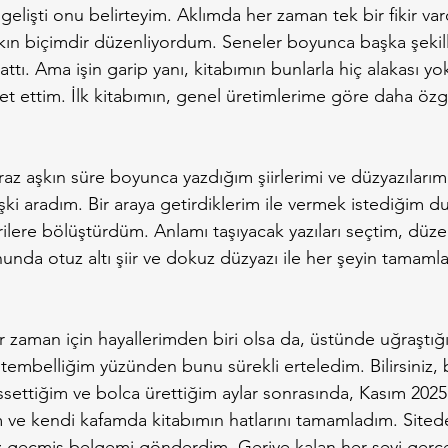
elişti onu belirteyim. Aklımda her zaman tek bir fikir vardı
kın biçimdir düzenliyordum. Seneler boyunca başka şekill
attı. Ama işin garip yanı, kitabımın bunlarla hiç alakası yo
ket ettim. İlk kitabımın, genel üretimlerime göre daha öz
raz aşkın süre boyunca yazdığım şiirlerimi ve düzyazılarım
lişki aradım. Bir araya getirdiklerim ile vermek istediğim 
ilere bölüştürdüm. Anlamı taşıyacak yazıları seçtim, düz
nunda otuz altı şiir ve dokuz düzyazı ile her şeyin tamamla
r zaman için hayallerimden biri olsa da, üstünde uğraştığım
embelliğim yüzünden bunu sürekli erteledim. Bilirsiniz, ba
hissettiğim ve bolca ürettiğim aylar sonrasında, Kasım 2025
 ve kendi kafamda kitabımın hatlarını tamamladım. Sited
z geçmiş belgemi gönderdim. Geriye kalan her şeyi ger