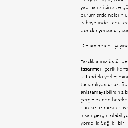
yapmanız için size gön
durumlarda nelerin uy
Nihayetinde kabul eder
gönderiyorsunuz, süre
Devamında bu yayınev
Yazdıklarınız üstünd
tasarımcı
, içerik kon
üstündeki yerleşimini
tamamlıyorsunuz. Bura
anlatamayabilirsiniz 
çerçevesinde hareket e
hareket etmesi en iyi
insan gergin olabiliyo
yorabilir. Sağlıklı bi