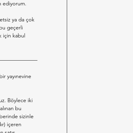
in ediyorum.
etsiz ya da çok 
bu geçerli 
 için kabul 
bir yayınevine 
z. Böylece iki 
 alınan bu 
berinde sizinle 
r) içeren 
n satış 