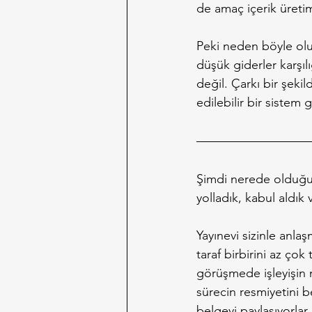
de amaç içerik üreti
Peki neden böyle oluy
düşük giderler karşıl
değil. Çarkı bir şek
edilebilir bir sistem
Şimdi nerede olduğumu
yolladık, kabul aldık 
Yayınevi sizinle anla
taraf birbirini az çok
görüşmede işleyişin n
sürecin resmiyetini 
belgeyi paylaşıyorlar