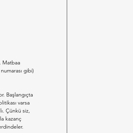
e. Matbaa 
 numarası gibi) 
or. Başlangıçta 
itikası varsa 
lı. Çünkü siz, 
sla kazanç 
rdindeler. 