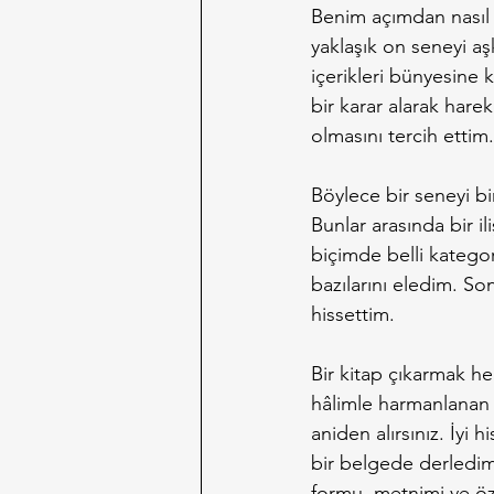
Benim açımdan nasıl g
yaklaşık on seneyi aş
içerikleri bünyesine k
bir karar alarak hare
olmasını tercih ettim.
Böylece bir seneyi bi
Bunlar arasında bir i
biçimde belli kategor
bazılarını eledim. So
hissettim.
Bir kitap çıkarmak he
hâlimle harmanlanan t
aniden alırsınız. İyi 
bir belgede derledim
formu, metnimi ve ö