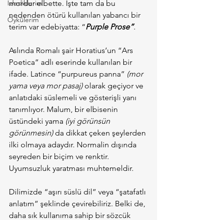
İzlediklerim
mordur elbette. İşte tam da bu 
nedenden ötürü kullanılan yabancı bir 
Öykülerim
terim var edebiyatta: “
Purple Prose”
.
Aslında Romalı şair Horatius’un “Ars 
Poetica” adlı eserinde kullanılan bir 
ifade. Latince “purpureus panna” 
(mor 
yama veya mor pasaj)
 olarak geçiyor ve 
anlatıdaki süslemeli ve gösterişli yanı 
tanımlıyor. Malum, bir elbisenin 
üstündeki yama 
(iyi görünsün 
görünmesin)
 da dikkat çeken şeylerden 
ilki olmaya adaydır. Normalin dışında 
seyreden bir biçim ve renktir. 
Uyumsuzluk yaratması muhtemeldir.
Dilimizde “aşırı süslü dil” veya “şatafatlı 
anlatım” şeklinde çevirebiliriz. Belki de, 
daha sık kullanıma sahip bir sözcük 