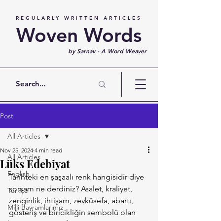
REGULARLY WRITTEN ARTICLES
Woven Words
by Sarnav - A Word Weaver
Post
All Articles
Nov 25, 2024
4 min read
All Articles
Lüks Edebiyat
English
Tarihteki en şaşaalı renk hangisidir diye 
sorsam ne derdiniz? Asalet, kraliyet, 
Türkçe
zenginlik, ihtişam, zevküsefa, abartı, 
Milli Bayramlarımız
gösteriş ve biricikliğin sembolü olan 