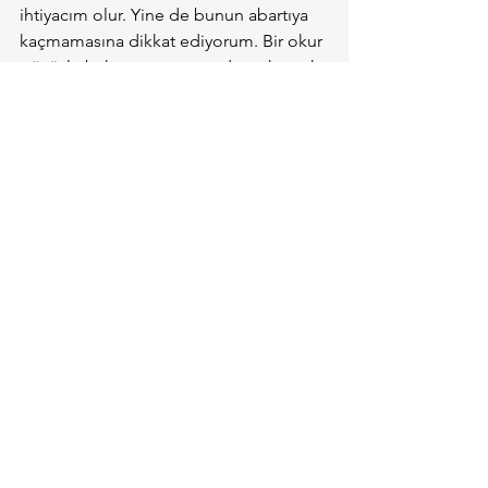
ihtiyacım olur. Yine de bunun abartıya 
kaçmamasına dikkat ediyorum. Bir okur 
gözüyle bakınca, uzun uzadıya okumak 
beni de bayabiliyor açıkçası.
Öte yandan, bittiğine emin olduğum 
yazımı kısaltmak kadar acı verici bir şey 
de yoktur benim için. “Özet çıkarmak” 
tam bir işkence. Ama Hemingway bu 
konuda haklı; bir şeyleri söküp atmak 
en zoru ve en öğreticisi. Hâlbuki 
sonrasında, çıkardığınız kısımlar için 
(genelde)
 pek üzülmediğinizi 
görüyorsunuz. Rahatlama hissini 
yaşayabiliyorsunuz.