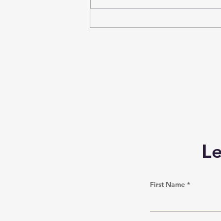
Atatürk’ün Gençlik İdeali
L
First Name