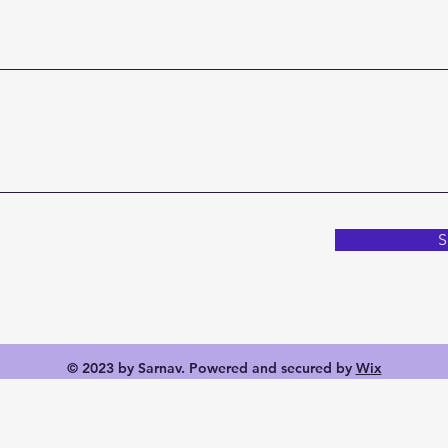
S
© 2023 by Sarnav. Powered and secured by
Wix