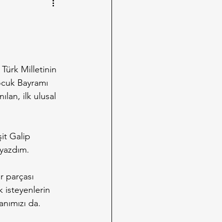
 Türk Milletinin 
ocuk Bayramı 
nılan, ilk ulusal 
it Galip 
 yazdım.
r parçası 
 isteyenlerin 
anımızı da.