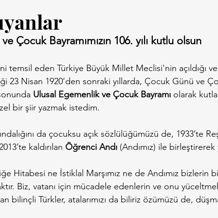
ıyanlar
ve Çocuk Bayramımızın 106. yılı kutlu olsun
ini temsil eden Türkiye Büyük Millet Meclisi'nin açıldığı ve
tiği 23 Nisan 1920’den sonraki yıllarda, Çocuk Günü ve Ç
 sonunda 
Ulusal Egemenlik ve Çocuk Bayramı
 olarak kutla
el bir şiir yazmak istedim.
ındalığını da çocuksu açık sözlülüğümüzü de, 1933’te Reş
2013’te kaldırılan 
Öğrenci Andı
 (Andımız) ile birleştirerek
e Hitabesi ne İstiklal Marşımız ne de Andımız bizlerin bi
ır. Biz, vatanı için mücadele edenlerin ve onu yüceltmek
an bilinçli Türkler, atalarımızı da biliriz özümüzü de, düşm