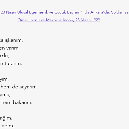
 23 Nisan Ulusal Egemenlik ve Çocuk Bayramı’nda Ankara’da. Soldan sa
Ömer İnönü ve Mevhibe İnönü, 23 Nisan 1929
alışkanım.
n varım.
urdu,
n tutarım.
ıyım.
 hem de sayarım.
şıma,
 hem bakarım.
nağım.
 adım.