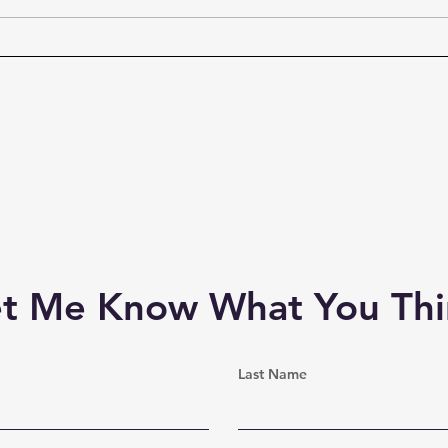
Atatürk’s Ideal of Youth
Eski
Eski
et Me Know What You Thi
Last Name