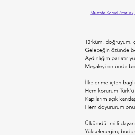
Mustafa Kemal Atatürk,
Türküm, doğruyum, ç
Geleceğin özünde be
Aydınlığım parlatır y
Meşaleyi en önde be
İlkelerime içten bağl
Hem korurum Türk’ü
Kapılarım açık kanda
Hem doyururum onu
Ülkümdür millî daya
Yükseleceğim; budur