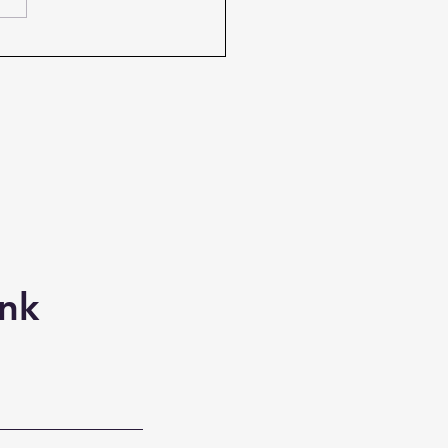
meyecek Öyküye
miş Sözcükler
nk