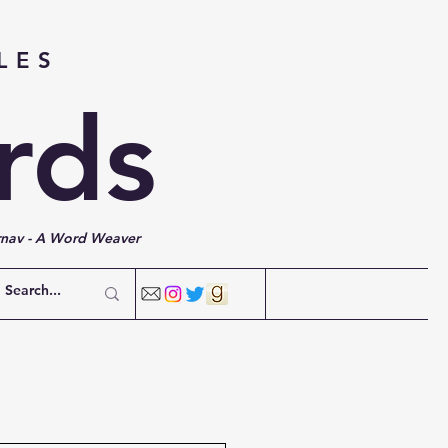
LES
rds
rnav - A Word Weaver