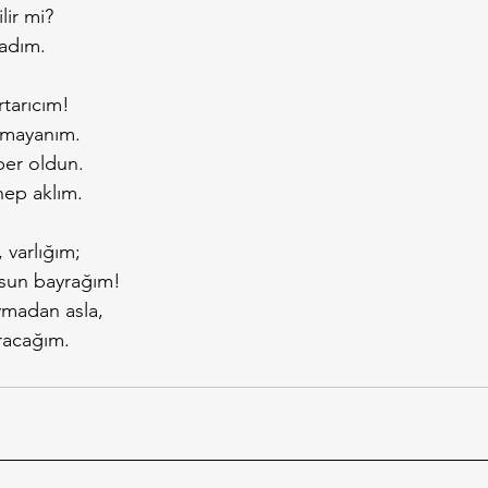
lir mi?
 adım.
rtarıcım!
ımayanım.
hber oldun.
hep aklım.
 varlığım;
olsun bayrağım!
madan asla,
ıracağım.