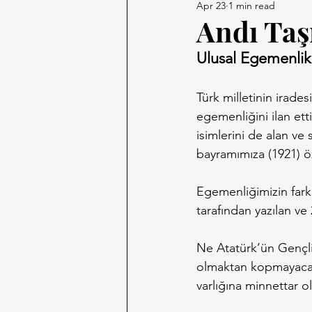
Apr 23
1 min read
Andı Taş
Ulusal Egemenlik 
Türk milletinin irades
egemenliğini ilan et
isimlerini de alan ve
bayramımıza (1921) öz
Egemenliğimizin fark
tarafından yazılan ve 
Ne Atatürk’ün Gençliğ
olmaktan kopmayacakt
varlığına minnettar ol