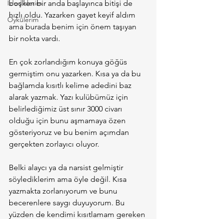
İzlediklerim
boşken bir anda başlayınca bitişi de 
hızlı oldu. Yazarken gayet keyif aldım 
Öykülerim
ama burada benim için önem taşıyan 
bir nokta vardı.
En çok zorlandığım konuya göğüs 
germiştim onu yazarken. Kısa ya da bu 
bağlamda kısıtlı kelime adedini baz 
alarak yazmak. Yazı kulübümüz için 
belirlediğimiz üst sınır 3000 civarı 
olduğu için bunu aşmamaya özen 
gösteriyoruz ve bu benim açımdan 
gerçekten zorlayıcı oluyor.
Belki alaycı ya da narsist gelmiştir 
söylediklerim ama öyle değil. Kısa 
yazmakta zorlanıyorum ve bunu 
becerenlere saygı duyuyorum. Bu 
yüzden de kendimi kısıtlamam gereken 