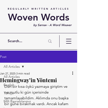
REGULARLY WRITTEN ARTICLES
Woven Words
by Sarnav - A Word Weaver
Post
All Articles
Jan 27, 2025
3 min read
All Articles
Hemingway’in Yöntemi
English
Dün bir kısa öykü yazmaya giriştim ve 
ne mutlu ki gün içerisinde 
Türkçe
tamamlayabildim. Aklımda onu başka 
Milli Bayramlarımız
bir güne bırakmak vardı. Ancak kafam 