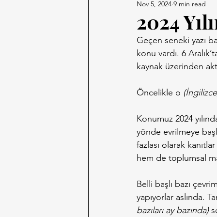
Nov 5, 2024
9 min read
2024 Yıl
Geçen seneki yazı baş
konu vardı. 6 Aralık’
kaynak üzerinden akt
Öncelikle o 
(İngilizce
Konumuz 2024 yılında
yönde evrilmeye başla
fazlası olarak kanıtla
hem de toplumsal m
Belli başlı bazı çevri
yapıyorlar aslında. T
bazıları ay bazında)
 s