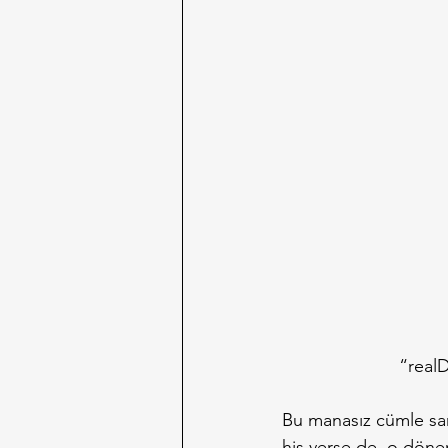
“realD
Bu manasız cümle sank
his verse de, o döne