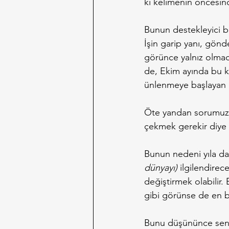
ki kelimenin öncesind
Bunun destekleyici 
İşin garip yanı, gönd
görünce yalnız olma
de, Ekim ayında bu k
ünlenmeye başlayan 
Öte yandan sorumuzu
çekmek gerekir diye
Bunun nedeni yıla da
dünyayı)
 ilgilendire
değiştirmek olabilir.
gibi görünse de en ba
Bunu düşününce senel