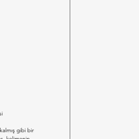
si
almış gibi bir 
ş, kelimenin 