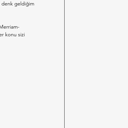
 denk geldiğim 
 Merriam-
r konu sizi 