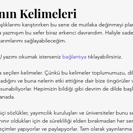
ının Kelimeleri
lıklarımı karıştırırken bu sene de mutlaka değinmeyi pla
ta yazmışım bu sefer biraz erkenci davrandım. Haliyle sade
arımlarımı sağlayabileceğim.
)
 yazımı okumak isterseniz 
bağlantıya
 tıklayabilirsiniz.
 seçilen kelimeler. Çünkü bu kelimeler toplumumuzu, dil
dığını ve buna nelerin etki ettiğine dair bize öngörüler
r sunabiliyorlar. Hepimizin bildiği gibi devrim de dilde başl
anada.
miçi sözlükler, yayımcılık kuruluşları ve üniversiteler bunu s
anınır oldukları için de sürekliliği elden bırakmadan her se
eçimler yapıyorlar ve paylaşıyorlar. Tam olarak yayınlanma t