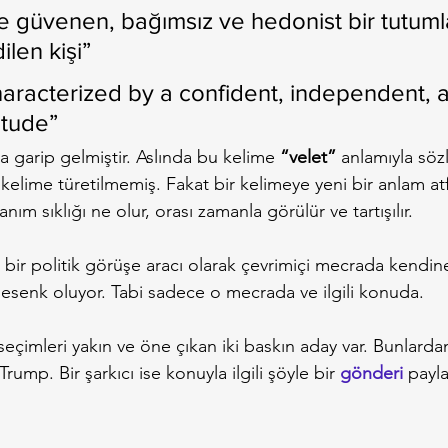
ne güvenen, bağımsız ve hedonist bir tutuml
ilen kişi”
characterized by a confident, independent, 
itude”
 garip gelmiştir. Aslında bu kelime 
“velet”
 anlamıyla söz
 kelime türetilmemiş. Fakat bir kelimeye yeni bir anlam at
m sıklığı ne olur, orası zamanla görülür ve tartışılır.
l bir politik görüşe aracı olarak çevrimiçi mecrada kendin
lesenk oluyor. Tabi sadece o mecrada ve ilgili konuda.
seçimleri yakın ve öne çıkan iki baskın aday var. Bunlarda
rump. Bir şarkıcı ise konuyla ilgili şöyle bir 
gönderi
 payla