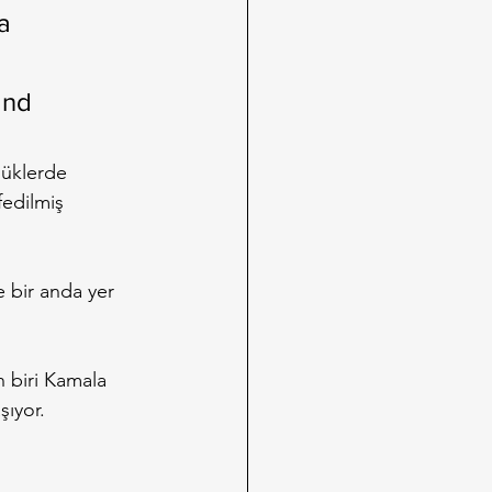
a 
and 
lüklerde 
fedilmiş 
e bir anda yer 
n biri Kamala 
şıyor.