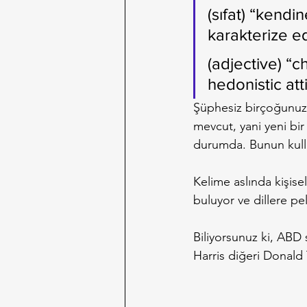
(sıfat) “kendi
karakterize ed
(adjective) “
hedonistic att
Şüphesiz birçoğunuza
mevcut, yani yeni bir
durumda. Bunun kullanı
Kelime aslında kişise
buluyor ve dillere pe
Biliyorsunuz ki, ABD 
Harris diğeri Donald T