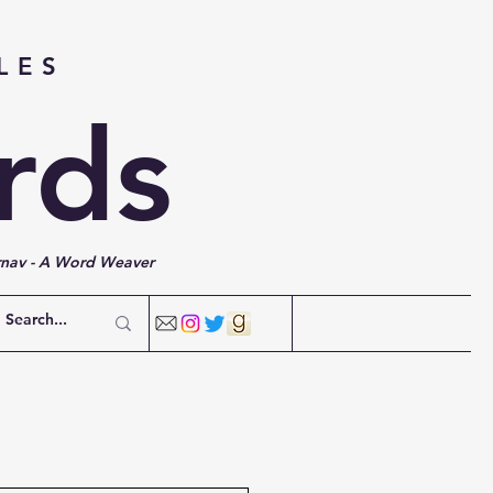
LES
rds
rnav - A Word Weaver