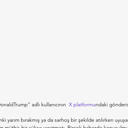
onaldTrump” adlı kullanıcının 
 X platformu
ndaki gönderi
i yarım bırakmış ya da sarhoş bir şekilde atılırken uyuyak
m müthiş bir sükse yaratmıştı. Birçok haberde konuşulmu