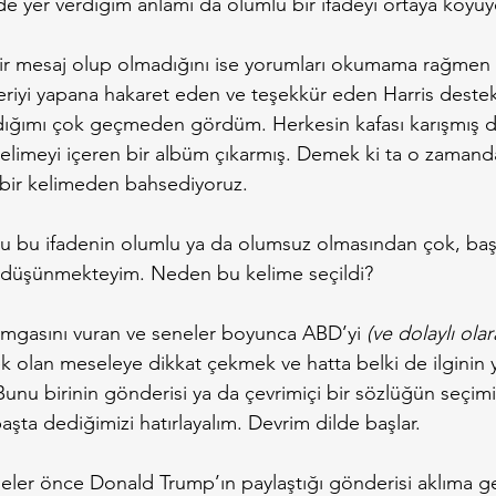
e yer verdiğim anlamı da olumlu bir ifadeyi ortaya koyuy
bir mesaj olup olmadığını ise yorumları okumama rağmen
eriyi yapana hakaret eden ve teşekkür eden Harris destekç
dığımı çok geçmeden gördüm. Herkesin kafası karışmış 
elimeyi içeren bir albüm çıkarmış. Demek ki ta o zamand
bir kelimeden bahsediyoruz.
 bu ifadenin olumlu ya da olumsuz olmasından çok, baş
 düşünmekteyim. Neden bu kelime seçildi?
mgasını vuran ve seneler boyunca ABD’yi 
(ve dolaylı olar
cek olan meseleye dikkat çekmek ve hatta belki de ilginin
 Bunu birinin gönderisi ya da çevrimiçi bir sözlüğün seçi
şta dediğimizi hatırlayalım. Devrim dilde başlar.
er önce Donald Trump’ın paylaştığı gönderisi aklıma ge