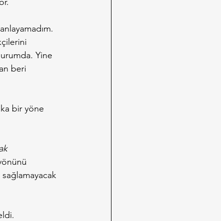
or.
 anlayamadım. 
ilerini 
durumda. Yine 
an beri 
ka bir yöne 
ak 
 yönünü 
mi sağlamayacak 
ldi.