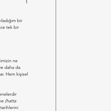
nladığım bir 
ce tek bir 
imizin ne 
 ve daha da 
ar. Hem kişisel 
enelerdir 
ne 
(hatta 
arihlerini 