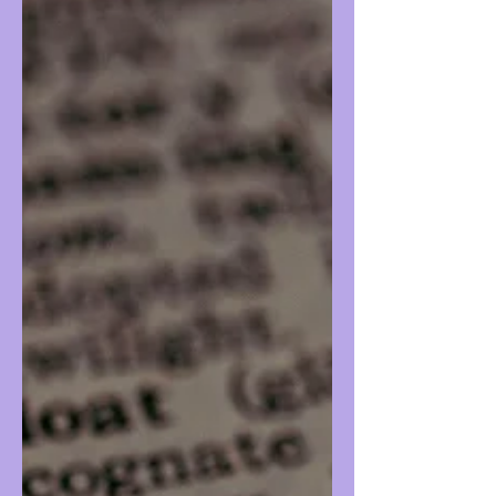
internet erişimimden dolayı televizyonda
çıkanlarla yetinmekle başladım. Fakat hemen
ardından istediklerimi izlemeden
yapamadığımı fark ettim. Onlardan biri de
bu ayki film kulübümüzde yer verdiğimiz
yapımdı. O halde hemen başlayalım. Photo
by Vijetha Y C on Unsplash Kasım Sineması
1. Imitation Game (Yapay Oyun/Enigma)
Uzun zaman sonra televizyonda bir film
izledim sanırım. O da,