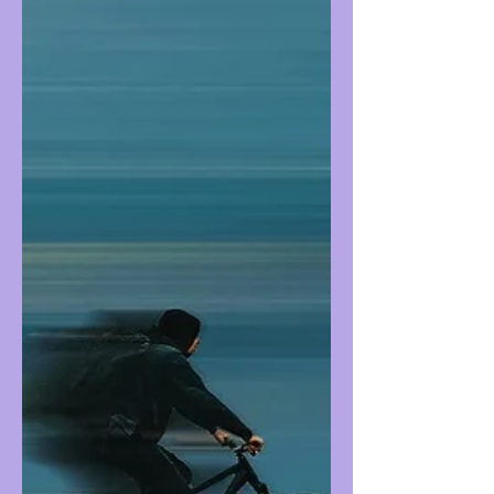
arkadaş!” diye içimizden geçiriyoruz ama
hepimiz bunun parçasıyı