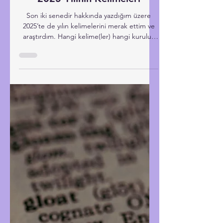
Nov 17, 2025
Türkçe
2025 Yılının Kelimeleri
Son iki senedir hakkında yazdığım üzere
2025’te de yılın kelimelerini merak ettim ve
araştırdım. Hangi kelime(ler) hangi kuruluş
tarafından neden seçilmişler ve bunlar ne
anlama geliyorlar hep beraber inceleyelim.
Böylece dünyanın gidişatı ve düşünce
tarzıyla ilgili genel bir fikir edinelim.
Öncesinde okumak isterseniz 2023 yılı
kelimeleri yazım (İngilizce) ve 2024 yılı
kelimeleri yazım . Yılın son aylarındayken bazı
konularda bu yıl neler olup bittiğiyle ilgili
okumalar yap