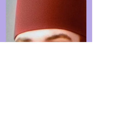
what they mean. This will give us a general
idea of the direction in which the world is
heading and the prevailing mindset. You
can read my articles on the words of 2023
and 2024 if you would like to find out more.
As the final months of the year approach, I
have been