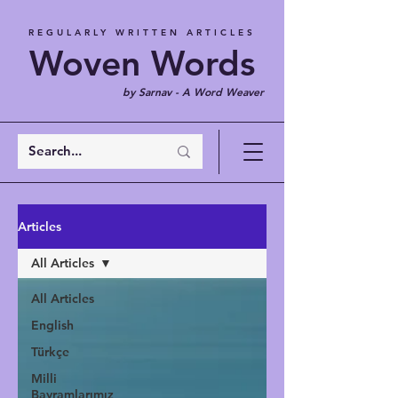
REGULARLY WRITTEN ARTICLES
Woven Words
by Sarnav - A Word Weaver
Articles
All Articles
All Articles
English
Türkçe
Milli
Bayramlarımız