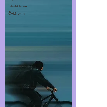
İzlediklerim
Öykülerim