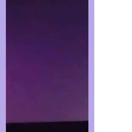
consume relentlessly. This applies to every
aspect of life, whether positive or negative.
We ask ourselves, “What's all this rush and
hurry, mate?”, yet we are all part of it. It's
not