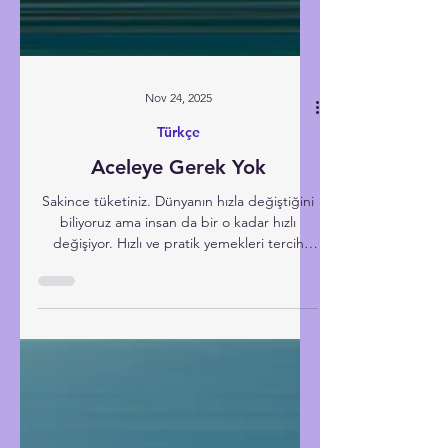
Nov 24, 2025
Türkçe
Aceleye Gerek Yok
Sakince tüketiniz. Dünyanın hızla değiştiğini
biliyoruz ama insan da bir o kadar hızlı
değişiyor. Hızlı ve pratik yemekleri tercih
ediyoruz, kısa yoldan kazanç peşindeyiz.
Dinlediğimiz şarkılar hız kazanıyor, işler
kısalıyor ya da bir an önce bitirilsin diye
uğraşılıyor. Çabuk hareket etmek ve
amansızca tüketmek istiyoruz. Üstelik bu
tüketim, olumlu ya da olumsuz her türlü
konuda geçerli. “Ne bu telaş, bu acele,