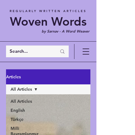
REGULARLY WRITTEN ARTICLES
Woven Words
by Sarnav - A Word Weaver
Articles
All Articles
All Articles
English
Türkçe
Milli
Bayramlarımız