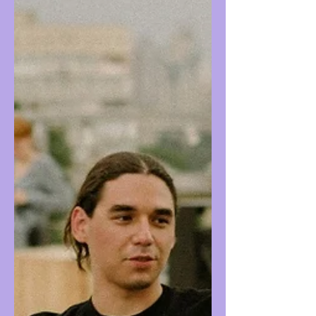
diğeriyle benzerlik taşıyabiliyordu. O
dönemlerde kütüphaneler temel bilgi arayışı
için sıkça kullanılıyordu (ve hâlâ da öyle).
Ancak bu düşüncenin de