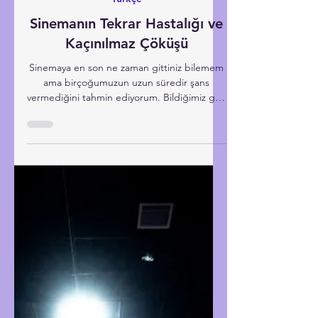
Jan 20
Türkçe
Sinemanın Tekrar Hastalığı ve
Kaçınılmaz Çöküşü
Sinemaya en son ne zaman gittiniz bilemem
ama birçoğumuzun uzun süredir şans
vermediğini tahmin ediyorum. Bildiğimiz gibi
çevrim içi dünyanın hızı ve ucuzluğunun yanı
sıra ev ortamının konforu, sinema konseptini
rafa kaldıralı epey oldu. Yine de düşününce
asıl sebep, beyaz perdeye yansıyanların ta
kendisi. İlgi çekici yanı olmayıp türlü siyasi
propagandaların esiri olan eserler artık geniş
kitlelere hitap etmiyor, eskisi gibi ağına