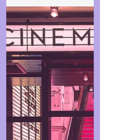
are probably gathering dust in a box
somewhere, long forgotten. The internet
has, of course, replaced them. As we all
know, using the internet was difficult at first.
Moreover, the information we found was
often repetitive. Back then, libraries were
frequently used for basic information
searches (and still are). However, there was
an initiative that went beyond this. It was a
leap forward in lea