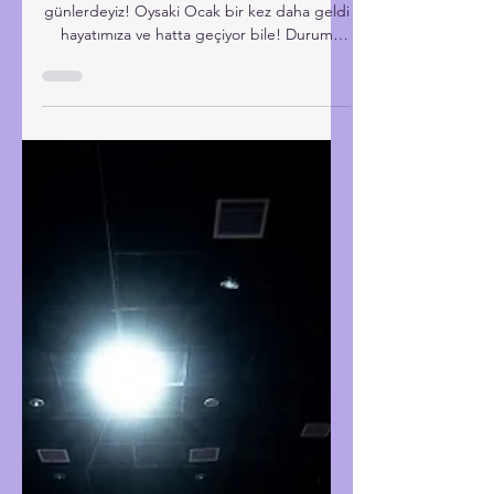
İzlediklerim
2026-Ocak’ta İzlediklerim (2
Film-1 Animasyon-1 Gösteri)
İşte, arada bir 2025 yazmaya devam ettiğimiz
günlerdeyiz! Oysaki Ocak bir kez daha geldi
hayatımıza ve hatta geçiyor bile! Durum
buyken en uygun vakitlerimizde filmlerle,
kitaplarla ve sevdiğimiz diğer uğraşlarla
doldurmak bizim hakkımız. O halde bakalım
bu ay neleri seyre dalmışız. Photo by Myke
Simon on Unsplash Ocak Sineması 1.
CMXXIV Yılın açılışını sosyal medyada
kesitlerini ardı ardına görmeye başladığım
için Cem Yılmaz’ın son gösterisini izleyerek
yaptım. Gayet keyifl