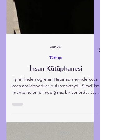
Jan 26
Türkçe
İnsan Kütüphanesi
İşi ehlinden öğrenin Hepimizin evinde koca
koca ansiklopediler bulunmaktaydı. Şimdi ise
muhtemelen bilmediğimiz bir yerlerde, üstü
toz içinde bir kolinin içerisinde öylece
bekliyorlar. Tabii onların pabucunu dama
atan internet oldu. Yine de interneti
kullanmak başlangıçta güçtü malum. Zaten
bulduğumuz birkaç parça bilgi de bir